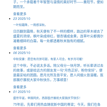
子，一个承载着千年智慧与温情的美好时节——重阳节，便如
期而至。
查看更多
23
2025/10
一叶知霜降，一雨感深秋。
日历翻到霜降，秋天便有了不一样的模样，路边的草木褪去了
盛夏的浓绿，枫叶染成绯红，银杏铺成金黄，连草叶尖都偶尔
凝着细碎的白霜，每一处都透着秋末独有的细腻。
查看更多
06
2025/10
中秋安康：愿您有月饼可甜，有家人可念，有岁月可暖！
这个中秋，不必说太多话。陪父母分一块月饼，听长辈讲过去
的故事，或是给远方的朋友发一句“月色正好，盼你安好”，便
是最妥帖的团圆。愿月光所及皆平安，愿人间烟火皆温暖。医
部展疗展祝大家中秋快乐，万事顺意！
查看更多
01
2025/10
盛世华诞，举国同庆，西部医疗展祝大家国庆节快乐！
75年前，先辈们用热血铸就新中国的脊梁；今天，我们在各