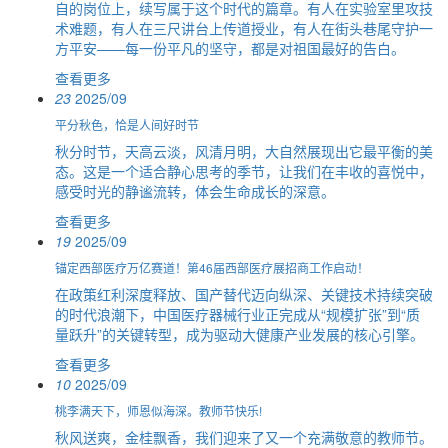
自的岗位上，续写属于这个时代的篇章。有人在实验室里攻技
术难题，有人在三尺讲台上传道授业，有人在街头巷尾守护一
方平安——每一份平凡的坚守，都是对祖国最好的告白。
查看更多
23
2025/09
平分秋色，恰是人间好时节
秋分时节，天高云淡，风清月明，大自然展现出它最平衡的美
态。这是一个适合静心思考的季节，让我们在丰收的喜悦中，
感受时光的静谧流转，体会生命成长的深意。
查看更多
19
2025/09
锚定西部医疗万亿赛道！第46届西部医疗展招商工作启动！
在政策红利深度释放、国产替代迈向纵深、关键技术持续突破
的时代浪潮下，中国医疗器械行业正完成从“规模扩张”到“质
量跃升”的关键转型，成为驱动大健康产业发展的核心引擎。
查看更多
10
2025/09
桃李满天下，师恩似海深。教师节快乐!
秋风送爽，金桂飘香，我们迎来了又一个充满敬意的教师节。