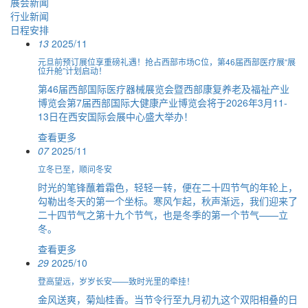
展会新闻
行业新闻
日程安排
13
2025/11
元旦前预订展位享重磅礼遇！抢占西部市场C位，第46届西部医疗展“展
位升舱”计划启动！
第46届西部国际医疗器械展览会暨西部康复养老及福祉产业
博览会第7届西部国际大健康产业博览会将于2026年3月11-
13日在西安国际会展中心盛大举办！
查看更多
07
2025/11
立冬已至，顺问冬安
时光的笔锋蘸着霜色，轻轻一转，便在二十四节气的年轮上，
勾勒出冬天的第一个坐标。寒风乍起，秋声渐远，我们迎来了
二十四节气之第十九个节气，也是冬季的第一个节气——立
冬。
查看更多
29
2025/10
登高望远，岁岁长安——致时光里的牵挂！
金风送爽，菊灿桂香。当节令行至九月初九这个双阳相叠的日