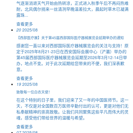
气逐渐消退天气开始由热转凉，正式进入秋季午后不再闷热难
耐，北风偶尔捎来一丝清冽早晚温差拉大，晨起时草木已凝满
露珠...
查看更多
20
2025/08
【西部医疗展】关于第45届西部国际医疗器械展览会延期举办的通知
感谢您一直以来对西部国际医疗器械展览会的关注与支持！原
定于2025年8月21-23日在西安国际会展中心（浐灞）举办的
第45届西部国际医疗器械展览会延期至2026年3月12-14日举
办，地点不变。对于此次延期给您带来的不便，我们深表歉
意。
查看更多
19
2025/08
致敬每一位白衣天使！
在这个特别的日子里，我们迎来了又一年的中国医师节。这一
天，不仅是对全国数百万医师辛勤付出的认可，更是对他们无
私奉献精神的崇高致敬。让我们共同聚焦这些平凡而伟大的灵
魂，感受他们带给世界的温暖与希望。
查看更多
07
2025/08