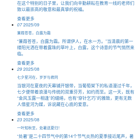
在这个特别的日子里，让我们向辛勤耕耘在教育一线的老师们
致以最崇高的敬意和最真挚的祝福。
查看更多
07
2025/09
蒹葭苍苍，白露为霜
“蒹葭苍苍，白露为霜。所谓伊人，在水一方。”当清晨的第一
缕阳光洒在带着露珠的草叶上，白露，这个诗意的节气悄然来
临。
查看更多
29
2025/08
七夕星河在，岁岁与君同
当银河在夏夜的天幕铺开银带，当葡萄架下的私语漫过千年，
七夕便带着浪漫与传统的双重芬芳，如约而至。这一天，既有
“金风玉露一相逢”的缱绻，也有“穿针乞巧”的雅致，更有无数
人借星河为媒，诉说藏在心底的爱意。
查看更多
23
2025/08
一叶知秋至，处暑送夏归！
“处暑”是二十四节气中的第14个节气炎热的夏季接近尾声，暑