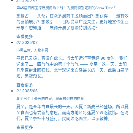
第45届西部医疗展展商秀上线！为展商特别定制的Show Time！
想抢占——头条，在众多展商中脱颖而出？想获得——最有效
的营销展示？想吸引——目标受众广泛关注，更好地宣传企业
形象？想知道——展商开展了哪些特别活动？
查看更多
07
2025/07
小暑三候，万物有灵
昼晷已云极，宵漏自此长。当太阳运行至黄经 90 度时，我们
迎来了二十四节气中的第十个节气 —— 夏至。这一天，太阳
几乎直射北回归线，北半球迎来白昼最长的一天，此后白昼渐
短，黑夜渐长。
查看更多
21
2025/06
夏至已至｜最长的白昼，藏着最炽热的热爱
夏至，是全年白昼最长的一天。因夏至新麦已经登场，所以夏
至食面也有尝新的意思。而南方地区每逢夏至兴吃馄饨。在清
代，夏至祭神十分盛行，民间须吃面食，以示敬神。
查看更多