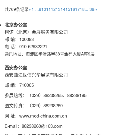
共769条记录
‹‹
1 ...
9
10
11
12
13
14
15
16
17
18
... 39
››
北京办公室
柯诺（北京）会展服务有限公司
邮 编：100083
电 话：010-62932221
通讯地址：
海淀区学清路甲38号金码大厦A座9层
西安办公室
西安曲江世信兴华展览有限公司
邮 编：710065
参展热线：（029）88238265、88238195
图文传真：（029）88238260
网 址：www.med-china.com.cn
E-mail：88238260@163.com