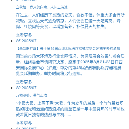
立秋始，岁月忽向晚，人间正清凉
在过去，人们经历了炎热的夏天，食欲不佳，体重大多会有所
减轻。立秋后天气逐渐转凉，人们便会在这一天吃炖肉、烤
肉、红烧肉等美食，以增加营养，补偿夏天的损失。
查看更多
25
2025/07
【西部医疗展】关于第45届西部国际医疗器械展览会延期举办的通知
因当前市场大环境及行业实际情况，为保障展会效果与参会质
量，经组委会审慎研究决定：原定于2025年8月21-23日在西
安国际会展中心（浐灞）举办的第45届西部国际医疗器械展
览会延期举办，举办时间将另行通知。
查看更多
22
2025/07
万物茂盛，暑气正浓
“小暑大暑，上蒸下煮”大暑，作为夏季的最后一个节气带着炽
热的阳光和汹涌的热浪如约而至它是一年中最炎热的时节却也
藏着夏日独有的热烈与生机......
查看更多
21
2025/07