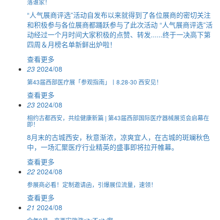
落谁家！
“人气展商评选”活动自发布以来就得到了各位展商的密切关注
和积极参与各位展商都踊跃参与了此次活动 “人气展商评选”活
动经过一个月时间大家积极的点赞、转发......终于一决高下第
四周＆月榜名单新鲜出炉啦！
查看更多
23
2024/08
第43届西部医疗展「参观指南」丨8.28-30 西安见！
查看更多
23
2024/08
相约古都西安，共绘健康新篇 | 第43届西部国际医疗器械展览会启幕在
即！
8月末的古城西安，秋意渐浓，凉爽宜人，在古城的斑斓秋色
中，一场汇聚医疗行业精英的盛事即将拉开帷幕。
查看更多
22
2024/08
参展商必看！定制邀请函，引爆展位流量，速领！
查看更多
21
2024/08