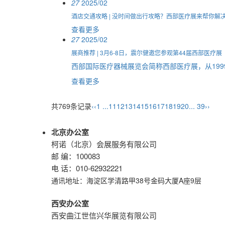
27
2025/02
酒店交通攻略 | 没时间做出行攻略？西部医疗展来帮你解
查看更多
27
2025/02
展商推荐 | 3月6-8日，震尔健邀您参观第44届西部医疗展
西部国际医疗器械展览会简称西部医疗展，从199
查看更多
共769条记录
‹‹
1 ...
11
12
13
14
15
16
17
18
19
20
... 39
››
北京办公室
柯诺（北京）会展服务有限公司
邮 编：100083
电 话：010-62932221
通讯地址：
海淀区学清路甲38号金码大厦A座9层
西安办公室
西安曲江世信兴华展览有限公司