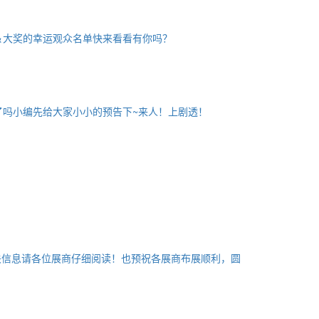
＆大奖的幸运观众名单快来看看有你吗？
了吗小编先给大家小小的预告下~来人！上剧透！
。
关信息请各位展商仔细阅读！也预祝各展商布展顺利，圆