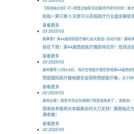
03
2025/03
【周周抽大奖】叮~预登记抽奖活动最终开奖时间到！谁
掐指一算只剩 3 天就可以莅临医疗行业盛会解
查看更多
03
2025/03
搞事情？第44届西部医疗展礼品大放送~活动升级！趣味
就在下周！第44届西部医疗展即将召开！现场活
查看更多
03
2025/03
展商推荐 | 3月6-8日，海尔生物医疗邀您参观第44届西部
西部国际医疗器械展览会简称西部医疗展，从199
查看更多
02
2025/03
展商必看！西安市货运车辆限行规定指南来了 ，请查收~
感谢各参展商对本届展会的大力支持！展期临近
满参展！
查看更多
02
2025/03