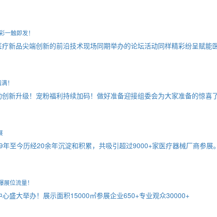
精彩一触即发！
医疗新品尖端创新的前沿技术现场同期举办的论坛活动同样精彩纷呈赋能
满满！
动创新升级！宠粉福利持续加码！做好准备迎接组委会为大家准备的惊喜
展
9年至今历经20余年沉淀和积累，共吸引超过9000+家医疗器械厂商参展
引爆展位流量！
心盛大举办！展示面积15000㎡参展企业650+专业观众30000+