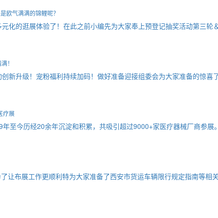
才是欧气满满的锦鲤呢？
锁多元化的逛展体验了！在此之前小编先为大家奉上预登记抽奖活动第三轮
满满！
动创新升级！宠粉福利持续加码！做好准备迎接组委会为大家准备的惊喜
医疗展
9年至今历经20余年沉淀和积累，共吸引超过9000+家医疗器械厂商参展
为了让布展工作更顺利特为大家准备了西安市货运车辆限行规定指南等相