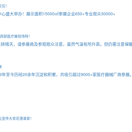
安见！
心盛大举办！展示面积15000㎡参展企业650+专业观众30000+
届西部医疗展现场呀！
多云转晴天，请参展商及参观观众注意，虽然气温有所升高，但仍需注意保
展
9年至今历经20余年沉淀和积累，共吸引超过9000+家医疗器械厂商参展
元宣传大奖花落谁家！