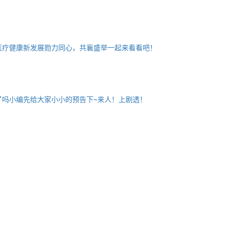
医疗健康新发展勠力同心，共襄盛举一起来看看吧！
了吗小编先给大家小小的预告下~来人！上剧透！
。