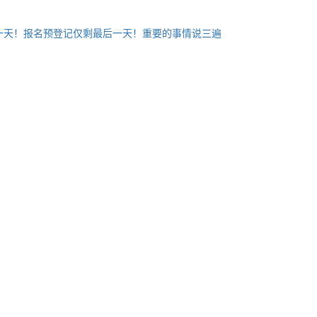
后一天！报名预登记仅剩最后一天！重要的事情说三遍
。
。