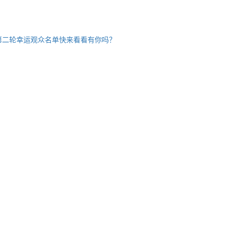
第二轮幸运观众名单快来看看有你吗？
。
。
。