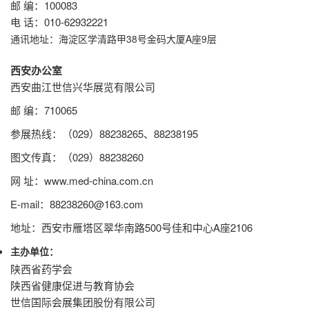
邮 编：100083
电 话：010-62932221
通讯地址：
海淀区学清路甲38号金码大厦A座9层
西安办公室
西安曲江世信兴华展览有限公司
邮 编：710065
参展热线：（029）88238265、88238195
图文传真：（029）88238260
网 址：www.med-china.com.cn
E-mail：88238260@163.com
地址：西安市雁塔区翠华南路500号佳和中心A座2106
主办单位：
陕西省药学会
陕西省健康促进与教育协会
世信国际会展集团股份有限公司