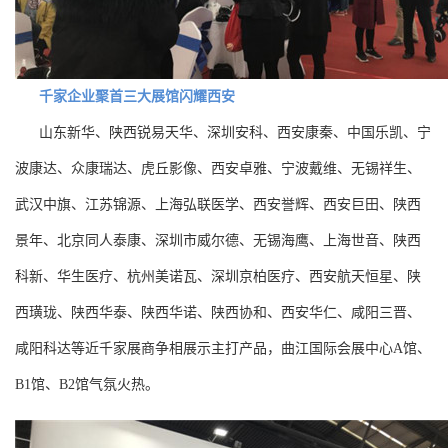
千家企业聚首三大展馆闪耀西安
山东新华、陕西锐易天华、深圳安科、西安康秦、中国乐凯、宁
波康达、众康瑞达、虎丘影像、西安卓雅、宁波戴维、无锡祥生、
武汉中旗、江苏锦源、上海弘联医学、西安誉辉、西安巨田、陕西
景年、北京同人泰康、深圳市威尔德、无锡海鹰、上海世音、陕西
科新、华生医疗、杭州美诺瓦、深圳京柏医疗、西安航天恒星、陕
西璜珑、陕西华泰、陕西华诺、陕西协和、西安华仁、咸阳三晋、
咸阳科达等近千家展商争相展示主打产品，曲江国际会展中心A馆、
B1馆、B2馆气氛火热。